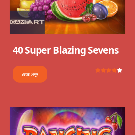
40 Super Blazing Sevens
ডেমো খেলুন