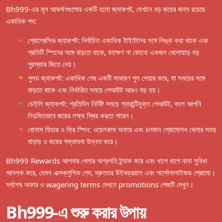
Bh999-এর মূল আকর্ষণগুলোর একটি হলো জ্যাকপট, যেখানে বড় জয়ের জন্য রয়েছে
একাধিক পথ:
প্রোগ্রেসিভ জ্যাকপট: নির্বাচিত একাধিক টাইটেলের সঙ্গে লিঙ্ক করা থাকে এবং
প্রতিটি স্পিনের সঙ্গে বাড়তে থাকে, যতক্ষণ না কোনো একজন খেলোয়াড় বড়
পুরস্কার জিতে নেয়।
পুলড জ্যাকপট: একাধিক গেম একটি সাধারণ পুল শেয়ার করে, যা সময়ের সঙ্গে
বাড়তে থাকে এবং নির্ধারিত সময়ে পেআউট আরও বড় হয়।
ডেইলি জ্যাকপট: প্রতিদিন নির্দিষ্ট সময়ে গ্যারান্টিযুক্ত পেআউট, ফলে আপনি
নিয়মিতভাবে জয়ের লক্ষ্য স্থির করতে পারেন।
বোনাস ফিচার ও ফ্রি স্পিন: ওয়েলকাম অফার এবং চলমান প্রোমোশন খেলার সময়
বাড়ায় ও জয়ের সম্ভাবনা উন্নত করে।
Bh999 Rewards আপনার খেলার অগ্রগতি ট্র্যাক করে এবং ধাপে ধাপে নানা সুবিধা
আনলক করে, যেমন এক্সক্লুসিভ গেম, দ্রুততর উইথড্রয়াল এবং পার্সোনালাইজড প্রোমো।
সর্বশেষ অফার ও wagering terms দেখতে promotions পেজটি দেখুন।
Bh999-এ শুরু করার উপায়