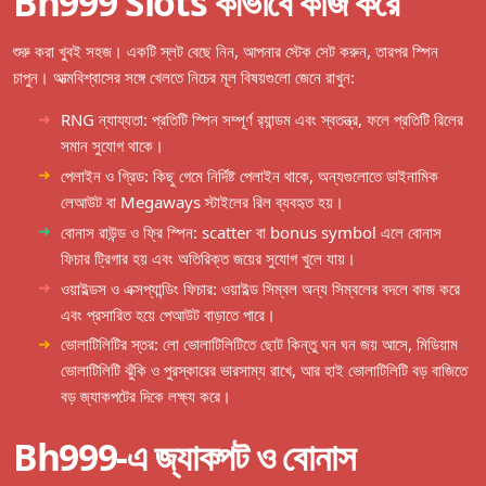
Bh999 Slots কীভাবে কাজ করে
শুরু করা খুবই সহজ। একটি স্লট বেছে নিন, আপনার স্টেক সেট করুন, তারপর স্পিন
চাপুন। আত্মবিশ্বাসের সঙ্গে খেলতে নিচের মূল বিষয়গুলো জেনে রাখুন:
RNG ন্যায্যতা: প্রতিটি স্পিন সম্পূর্ণ র‌্যান্ডম এবং স্বতন্ত্র, ফলে প্রতিটি রিলের
সমান সুযোগ থাকে।
পেলাইন ও গ্রিড: কিছু গেমে নির্দিষ্ট পেলাইন থাকে, অন্যগুলোতে ডাইনামিক
লেআউট বা Megaways স্টাইলের রিল ব্যবহৃত হয়।
বোনাস রাউন্ড ও ফ্রি স্পিন: scatter বা bonus symbol এলে বোনাস
ফিচার ট্রিগার হয় এবং অতিরিক্ত জয়ের সুযোগ খুলে যায়।
ওয়াইল্ডস ও এক্সপ্যান্ডিং ফিচার: ওয়াইল্ড সিম্বল অন্য সিম্বলের বদলে কাজ করে
এবং প্রসারিত হয়ে পেআউট বাড়াতে পারে।
ভোলাটিলিটির স্তর: লো ভোলাটিলিটিতে ছোট কিন্তু ঘন ঘন জয় আসে, মিডিয়াম
ভোলাটিলিটি ঝুঁকি ও পুরস্কারের ভারসাম্য রাখে, আর হাই ভোলাটিলিটি বড় বাজিতে
বড় জ্যাকপটের দিকে লক্ষ্য করে।
Bh999-এ জ্যাকপট ও বোনাস