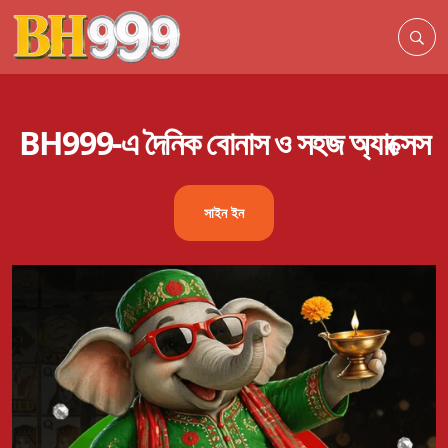
BH999-এ দৈনিক বোনাস ও সহজ অ্যাক্সেস
সাইন ইন