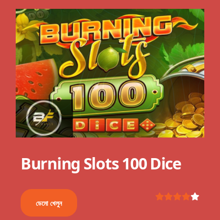
Burning Slots 100 Dice
ডেমো খেলুন