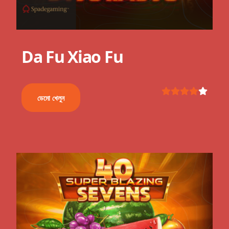
Da Fu Xiao Fu
ডেমো খেলুন