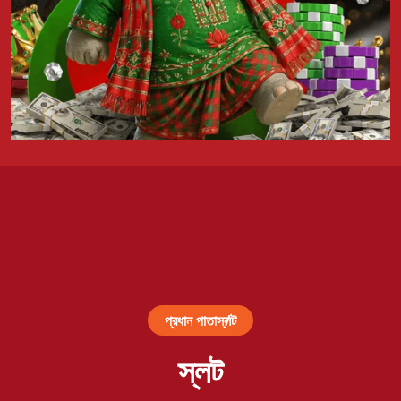
প্রধান পাতা
স্লট
স্লট