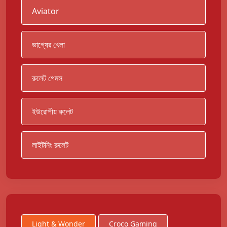
Aviator
ভাগ্যের খেলা
রুলেট গেমস
ইউরোপীয় রুলেট
লাইটনিং রুলেট
Light & Wonder
Croco Gaming