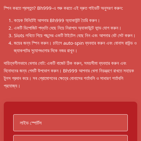
স্পিন করতে প্রস্তুত? Bh999-এ শুরু করতে এই দ্রুত গাইডটি অনুসরণ করুন:
কয়েক মিনিটেই আপনার Bh999 অ্যাকাউন্ট তৈরি করুন।
একটি ডিপোজিট পদ্ধতি বেছে নিয়ে নিরাপদে অ্যাকাউন্টে ফান্ড যোগ করুন।
Slots লবিতে গিয়ে পছন্দের একটি টাইটেল বেছে নিন এবং আপনার বেট সেট করুন।
জয়ের জন্য স্পিন করুন। চাইলে auto-spin ব্যবহার করুন এবং বোনাস রাউন্ড ও
জ্যাকপটের সুযোগগুলোর দিকে নজর রাখুন।
দায়িত্বশীলভাবে খেলার নোট: একটি বাজেট ঠিক করুন, সময়সীমা ব্যবহার করুন এবং
বিনোদনের জন্য গেমটি উপভোগ করুন। Bh999 আপনার খেলা নিয়ন্ত্রণে রাখতে সহায়ক
টুলস প্রদান করে। সব প্রোমোশনের ক্ষেত্রে বোনাসের শর্তাবলি ও সাধারণ শর্তাবলি
প্রযোজ্য।
লাইভ স্পোর্টস