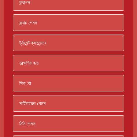
ক্র্যাপস
স্ক্র্যাচ গেমস
টুর্নামেন্ট ক্যালেন্ডার
তাত্ক্ষণিক জয়
সিক বো
সার্টিফায়েড গেমস
মিনি গেমস