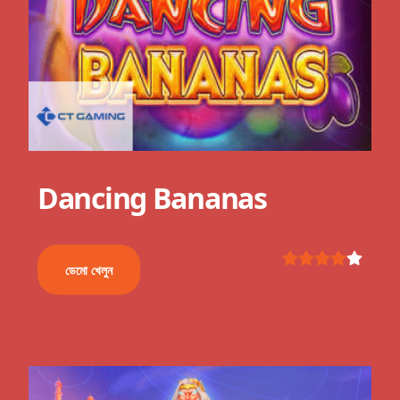
Dancing Bananas
ডেমো খেলুন