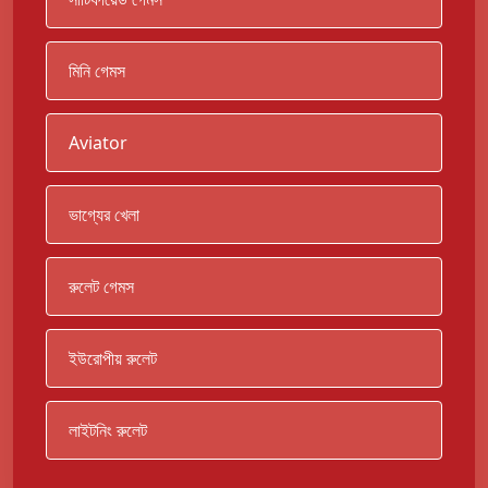
মিনি গেমস
Aviator
ভাগ্যের খেলা
রুলেট গেমস
ইউরোপীয় রুলেট
লাইটনিং রুলেট