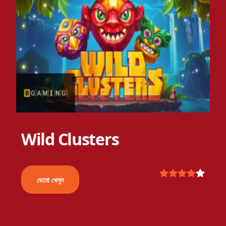
Wild Clusters
ডেমো খেলুন