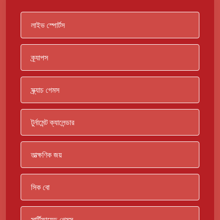
লাইভ স্পোর্টস
ক্র্যাপস
স্ক্র্যাচ গেমস
টুর্নামেন্ট ক্যালেন্ডার
তাত্ক্ষণিক জয়
সিক বো
সার্টিফায়েড গেমস