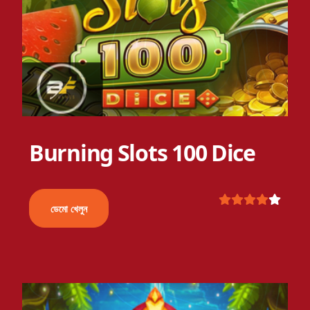
Burning Slots 100 Dice
ডেমো খেলুন