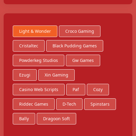
Light & Wonder
Croco Gaming
Cristaltec
Black Pudding Games
Powderkeg Studios
Gw Games
Ezugi
Xin Gaming
Casino Web Scripts
Paf
Cozy
Riddec Games
D-Tech
Spinstars
Bally
Dragoon Soft