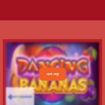
ডেমো খেলুন