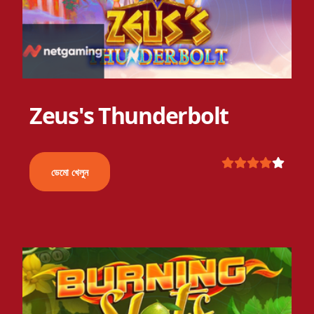
Zeus's Thunderbolt
ডেমো খেলুন