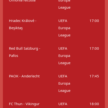
Omonia Nicosia
Europa
League
Hradec Králové -
UEFA
17:00
Beşiktaş
Europa
League
Red Bull Salzburg -
UEFA
17:00
Pafos
Europa
League
PAOK - Anderlecht
UEFA
17:45
Europa
League
FC Thun - Vikingur
UEFA
18:00