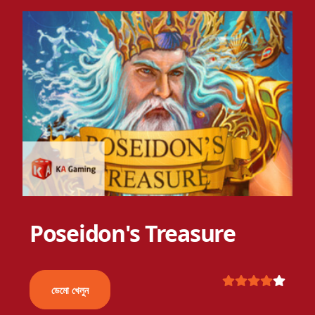
Poseidon's Treasure
ডেমো খেলুন